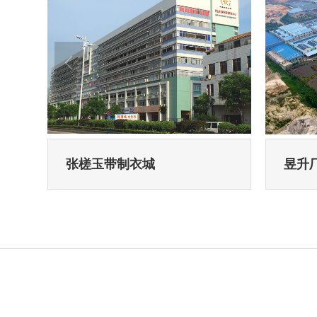
张槎玉带制衣城
昱升