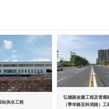
弘德路改建工程及管廊
西站供水工程
（季华路至科润路）工