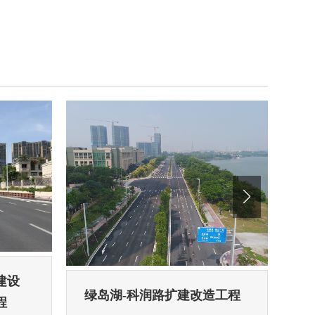
科
建设
绿岛湖-科润路扩建改造工程
程