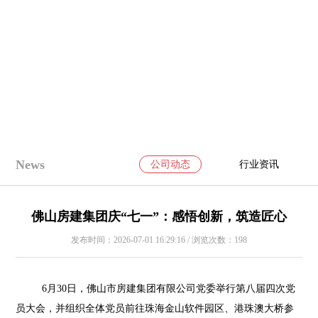
News
公司动态
行业资讯
佛山房建集团庆“七一”：感悟创新，筑造匠心
发布时间：2026-07-01 16:29:16 / 浏览次数：198
6月30
日，佛山市房建集团有限公司党委举行第八届四次党
员大会，并组织全体党员前往珠海金山软件园区、港珠澳大桥
参