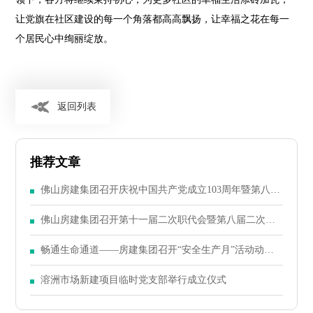
让党旗在社区建设的每一个角落都高高飘扬，让幸福之花在每一
个居民心中绚丽绽放。
返回列表
推荐文章
佛山房建集团召开庆祝中国共产党成立103周年暨第八届
二次党员大会
佛山房建集团召开第十一届二次职代会暨第八届二次股
东大会
畅通生命通道——房建集团召开“安全生产月”活动动员
大会
溶洲市场新建项目临时党支部举行成立仪式