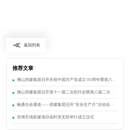
返回列表
推荐文章
佛山房建集团召开庆祝中国共产党成立103周年暨第八届
二次党员大会
佛山房建集团召开第十一届二次职代会暨第八届二次股
东大会
畅通生命通道——房建集团召开“安全生产月”活动动员
大会
溶洲市场新建项目临时党支部举行成立仪式