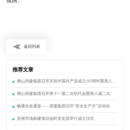
返回列表
推荐文章
佛山房建集团召开庆祝中国共产党成立103周年暨第八届
二次党员大会
佛山房建集团召开第十一届二次职代会暨第八届二次股
东大会
畅通生命通道——房建集团召开“安全生产月”活动动员
大会
溶洲市场新建项目临时党支部举行成立仪式