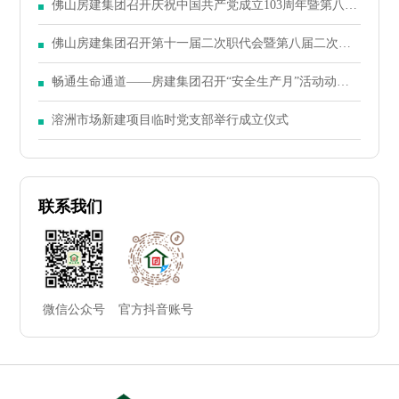
佛山房建集团召开庆祝中国共产党成立103周年暨第八届
二次党员大会
佛山房建集团召开第十一届二次职代会暨第八届二次股
东大会
畅通生命通道——房建集团召开“安全生产月”活动动员
大会
溶洲市场新建项目临时党支部举行成立仪式
联系我们
微信公众号
官方抖音账号