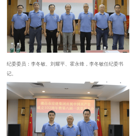
纪委委员：李冬敏、刘耀平、霍永锋，李冬敏任纪委书
记。