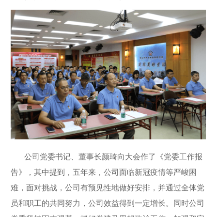
公司党委书记、董事长颜琦向大会作了《党委工作报
告》，其中提到，五年来，公司面临新冠疫情等严峻困
难，面对挑战，公司有预见性地做好安排，并通过全体党
员和职工的共同努力，公司效益得到一定增长。同时公司