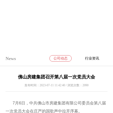
News
公司动态
行业资讯
佛山房建集团召开第八届一次党员大会
发布时间：2023-07-11 11:42:40 / 浏览次数：2090
7月6日，中共佛山市房建集团有限公司委员会第八届
一次党员大会在庄严的国歌声中拉开序幕。