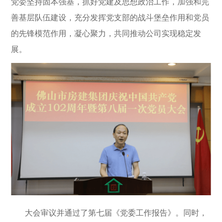
党委坚持固本强基，抓好党建及思想政治工作，加强和完
善基层队伍建设，充分发挥党支部的战斗堡垒作用和党员
的先锋模范作用，凝心聚力，共同推动公司实现稳定发
展。
大会审议并通过了第七届《党委工作报告》。同时，