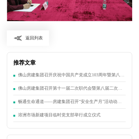
返回列表
推荐文章
佛山房建集团召开庆祝中国共产党成立103周年暨第八届
二次党员大会
佛山房建集团召开第十一届二次职代会暨第八届二次股
东大会
畅通生命通道——房建集团召开“安全生产月”活动动员
大会
溶洲市场新建项目临时党支部举行成立仪式