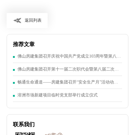
返回列表
推荐文章
佛山房建集团召开庆祝中国共产党成立103周年暨第八届
二次党员大会
佛山房建集团召开第十一届二次职代会暨第八届二次股
东大会
畅通生命通道——房建集团召开“安全生产月”活动动员
大会
溶洲市场新建项目临时党支部举行成立仪式
联系我们