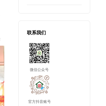
举行成立仪式
区
、
联系我们
!
微信公众号
官方抖音账号