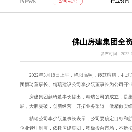
News
公司动态
行业资讯
佛山房建集团全
发布时间：2022-03
2022年3月18日上午，艳阳高照，锣鼓暄腾，礼
团颜琦董事长、精瑞建设公司李少阮董事长为公司开
房建集团颜琦董事长提出，精瑞公司的成立，是集
展，大胆突破，创新经营，开拓业务渠道，做精做实
精瑞公司李少阮董事长表示，公司要确定目标和航向
企业管理制度，依托房建集团，积极投向市场，不断