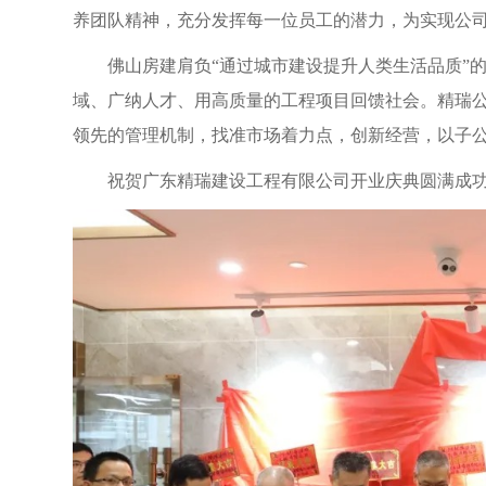
养团队精神，充分发挥每一位员工的潜力，为实现公
佛山房建肩负“通过城市建设提升人类生活品质”的
域、广纳人才、用高质量的工程项目回馈社会。精瑞
领先的管理机制，找准市场着力点，创新经营，以子
祝贺广东精瑞建设工程有限公司开业庆典圆满成功，