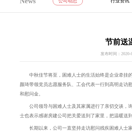
News
公司动态
行业资讯
节前送
发布时间：2020-09
中秋佳节将至，困难人士的生活始终是企业牵挂的
颜琦带领党员志愿服务队、工会代表一行到高明走访
和慰问金。
公司领导与困难人士及其家属进行了亲切交谈，询
士也表示感谢房建公司把关爱送到了家里，把温暖送
长期以来，公司一直坚持走访慰问残疾困难人士家