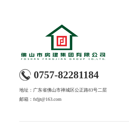
0757-82281184
地址：广东省佛山市禅城区公正路83号二层
邮箱：fsfjjt@163.com