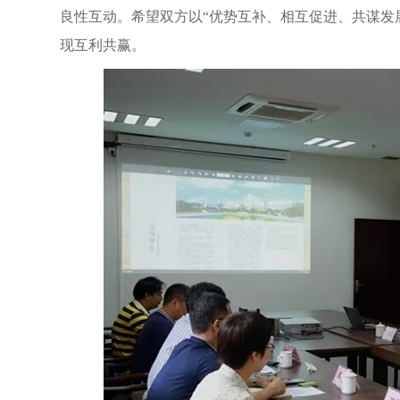
良性互动。希望双方以“优势互补、相互促进、共谋发
现互利共赢。