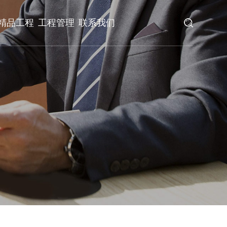
精品工程
工程管理
联系我们