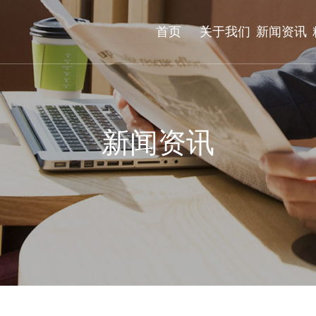
首页
关于我们
新闻资讯
新闻资讯