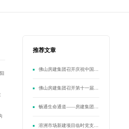
推荐文章
佛山房建集团召开庆祝中国共
兆阳
产党成立103周年暨第八届二
佛山房建集团召开第十一届二
建
次党员大会
次职代会暨第八届二次股东大
畅通生命通道——房建集团召
构
会
开“安全生产月”活动动员大会
溶洲市场新建项目临时党支部