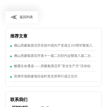
返回列表
推荐文章
佛山房建集团召开庆祝中国共产党成立103周年暨第八届
二次党员大会
佛山房建集团召开第十一届二次职代会暨第八届二次股
东大会
畅通生命通道——房建集团召开“安全生产月”活动动员
大会
溶洲市场新建项目临时党支部举行成立仪式
联系我们