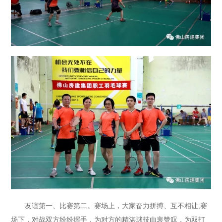
友谊第一、比赛第二。赛场上，大家奋力拼搏、互不相让;赛
场下，对战双方纷纷握手，为对方的精湛球技由衷赞叹，为双打