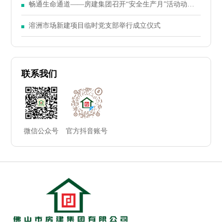
东大会
畅通生命通道——房建集团召开“安全生产月”活动动员
大会
溶洲市场新建项目临时党支部举行成立仪式
联系我们
微信公众号
官方抖音账号