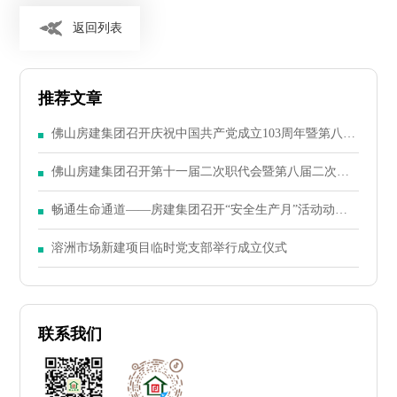
返回列表
推荐文章
佛山房建集团召开庆祝中国共产党成立103周年暨第八届
二次党员大会
佛山房建集团召开第十一届二次职代会暨第八届二次股
东大会
畅通生命通道——房建集团召开“安全生产月”活动动员
大会
溶洲市场新建项目临时党支部举行成立仪式
联系我们