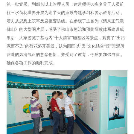
第一批党员、副部长以上管理人员、建造师等60多名骨干人员前
往三水荷花世界开展为期半天的廉政专题学习和警示教育活动，
着力从思想上筑牢反腐拒变防线。在参观了主题为《清风正气漾
佛山》的大型图片展，感受了佛山市惩治和预防腐败体系建设成
果后，大家游览了基地内“十大清官”雕塑区等景点，观赏了“出污
泥而不染”的荷花盛开美景，认为园区以“廉”文化结合“莲”景观所
营造的风清气正的意念创新，并受到了教育，今后要加强自律，
确保各项工作的顺利完成。