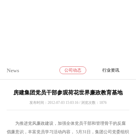
News
公司动态
行业资讯
房建集团党员干部参观荷花世界廉政教育基地
发布时间：2012-07-03 15:03:16 / 浏览次数：1876
为推进党风廉政建设，加强全体党员干部和管理骨干的反腐
倡廉意识，丰富党员学习活动内容， 5月31日，集团公司党委组织