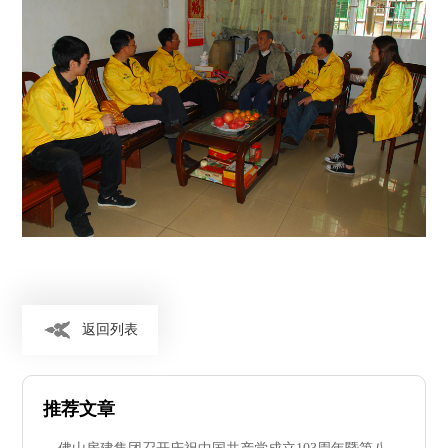
返回列表
推荐文章