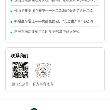
佛山房建集团召开庆祝中国共产党成立103周年暨第八届
二次党员大会
佛山房建集团召开第十一届二次职代会暨第八届二次股
东大会
畅通生命通道——房建集团召开“安全生产月”活动动员
大会
溶洲市场新建项目临时党支部举行成立仪式
联系我们
微信公众号
官方抖音账号