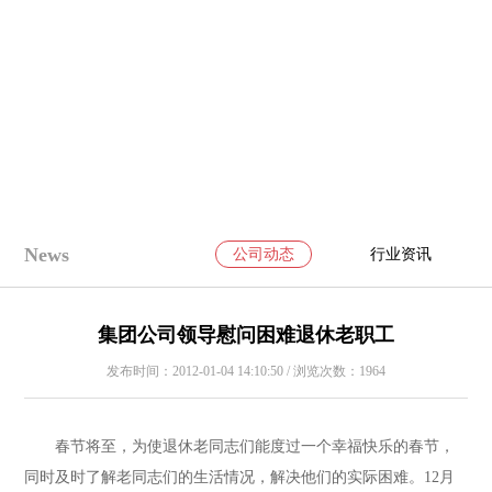
News
公司动态
行业资讯
集团公司领导慰问困难退休老职工
发布时间：2012-01-04 14:10:50 / 浏览次数：1964
春节将至，为使退休老同志们能度过一个幸福快乐的春节，
同时及时了解老同志们的生活情况，解决他们的实际困难。12月